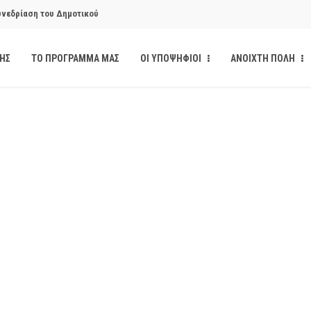
υνεδρίαση του Δημοτικού
ΔΗΣ
ΤΟ ΠΡΟΓΡΑΜΜΑ ΜΑΣ
ΟΙ ΥΠΟΨΗΦΙΟΙ
ΑΝΟΙΧΤΗ ΠΟΛΗ
κάνδαλο των «σπιτιών
από την παρέμβαση της Ανοιχτής
ι δημοσιότητα το αίσθημα
υνεδρίαση του Δημοτικού