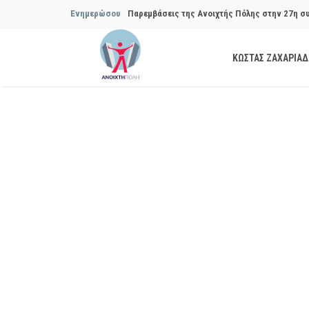
Ενημερώσου
Παρεμβάσεις της Ανοιχτής Πόλης στην 29η σ
Συμβουλίου του Δήμου…
ΚΩΣΤΑΣ ΖΑΧΑΡΙΑ
Να αποδοθούν ευθύνες για το μακροχρόνιο σ
ανακύκλωσης»
Θεσμική θωράκιση των εγκύων αιρετών μετά 
Πόλης
Να αποκατασταθεί με εγγυήσεις, διαφάνεια κα
ασφάλειας στην Κυψέλη
Παρεμβάσεις της Ανοιχτής Πόλης στην 27η σ
Συμβουλίου του Δήμου…