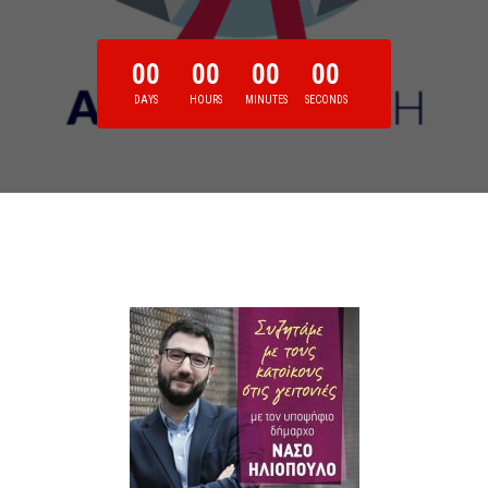
00
00
00
00
DAYS
HOURS
MINUTES
SECONDS