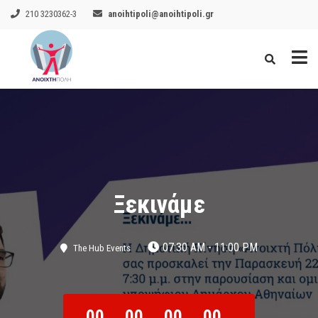
210 3230362-3
anoihtipoli@anoihtipoli.gr
Ξεκινάμε
07:30 AM - 11:00 PM
The Hub Events
00
00
00
00