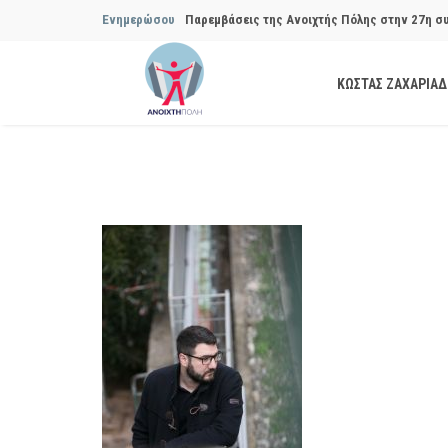
Ενημερώσου
Παρεμβάσεις της Ανοιχτής Πόλης στην 27η σ
Συμβουλίου του Δήμου…
ΚΩΣΤΑΣ ΖΑΧΑΡΙΑ
Παρεμβάσεις της Ανοιχτής Πόλης στην 29η σ
Συμβουλίου του Δήμου…
Να αποδοθούν ευθύνες για το μακροχρόνιο σ
ανακύκλωσης»
Θεσμική θωράκιση των εγκύων αιρετών μετά 
Πόλης
Να αποκατασταθεί με εγγυήσεις, διαφάνεια κα
ασφάλειας στην Κυψέλη