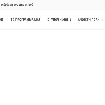
υνεδρίαση του Δημοτικού
ΔΗΣ
ΤΟ ΠΡΟΓΡΑΜΜΑ ΜΑΣ
ΟΙ ΥΠΟΨΗΦΙΟΙ
ΑΝΟΙΧΤΗ ΠΟΛΗ
υνεδρίαση του Δημοτικού
κάνδαλο των «σπιτιών
από την παρέμβαση της Ανοιχτής
ι δημοσιότητα το αίσθημα