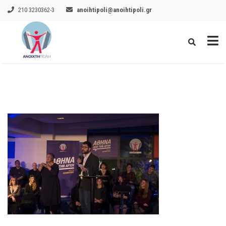
210 3230362-3
anoihtipoli@anoihtipoli.gr