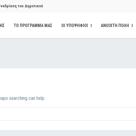
υνεδρίαση του Δημοτικού
ΔΗΣ
ΤΟ ΠΡΟΓΡΑΜΜΑ ΜΑΣ
ΟΙ ΥΠΟΨΗΦΙΟΙ
ΑΝΟΙΧΤΗ ΠΟΛΗ
υνεδρίαση του Δημοτικού
κάνδαλο των «σπιτιών
από την παρέμβαση της Ανοιχτής
rhaps searching can help.
ι δημοσιότητα το αίσθημα