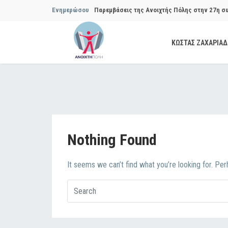
Ενημερώσου
Παρεμβάσεις της Ανοιχτής Πόλης στην 27η σ
Συμβουλίου του Δήμου…
ΚΩΣΤΑΣ ΖΑΧΑΡΙΑ
Παρεμβάσεις της Ανοιχτής Πόλης στην 29η σ
Συμβουλίου του Δήμου…
Να αποδοθούν ευθύνες για το μακροχρόνιο σ
ανακύκλωσης»
Θεσμική θωράκιση των εγκύων αιρετών μετά 
Nothing Found
Πόλης
It seems we can’t find what you’re looking for. Pe
Να αποκατασταθεί με εγγυήσεις, διαφάνεια κα
ασφάλειας στην Κυψέλη