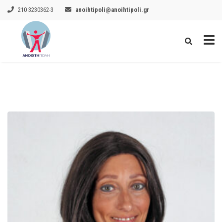
210 3230362-3
anoihtipoli@anoihtipoli.gr