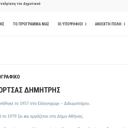
κάνδαλο των «σπιτιών
ΔΗΣ
ΤΟ ΠΡΟΓΡΑΜΜΑ ΜΑΣ
ΟΙ ΥΠΟΨΗΦΙΟΙ
ΑΝΟΙΧΤΗ ΠΟΛΗ
από την παρέμβαση της Ανοιχτής
ι δημοσιότητα το αίσθημα
ΟΓΡΑΦΙΚΟ
υνεδρίαση του Δημοτικού
ΟΡΤΣΑΣ ΔΗΜΗΤΡΗΣ
νήθηκε το 1957 στο Ελληνοχώρι – Διδυμοτείχου.
 το 1979 ζει και εργάζεται στο Δήμο Αθήνας.