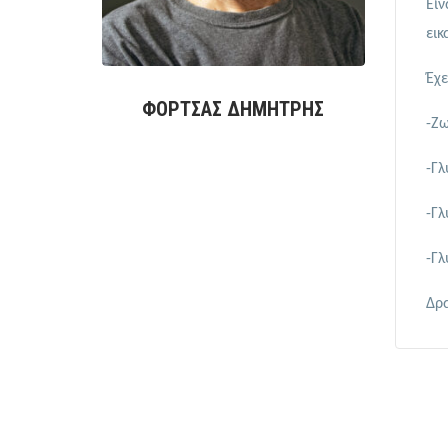
Είν
εικ
Έχε
ΦΟΡΤΣΑΣ ΔΗΜΗΤΡΗΣ
-Ζω
-Γλ
-Γλ
-Γλ
Δρα