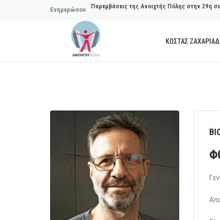
Ενημερώσου
Συμβουλίου του Δήμου…
Να αποδοθούν ευθύνες για το μακροχρόνιο σ
ΚΩΣΤΑΣ ΖΑΧΑΡΙΑ
ανακύκλωσης»
Θεσμική θωράκιση των εγκύων αιρετών μετά 
Πόλης
Να αποκατασταθεί με εγγυήσεις, διαφάνεια κα
ασφάλειας στην Κυψέλη
ΒΙ
Παρεμβάσεις της Ανοιχτής Πόλης στην 27η σ
Φ
Συμβουλίου του Δήμου…
Γεν
Από