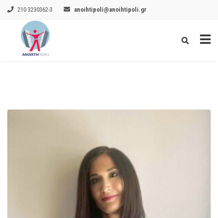
210 3230362-3
anoihtipoli@anoihtipoli.gr