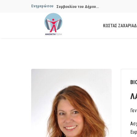
Ενημερώσου
Να αποδοθούν ευθύνες για το μακροχρόνιο σ
ανακύκλωσης»
ΚΩΣΤΑΣ ΖΑΧΑΡΙΑ
Θεσμική θωράκιση των εγκύων αιρετών μετά 
Πόλης
Να αποκατασταθεί με εγγυήσεις, διαφάνεια κα
ασφάλειας στην Κυψέλη
Παρεμβάσεις της Ανοιχτής Πόλης στην 27η σ
ΒΙ
Συμβουλίου του Δήμου…
Λ
Παρεμβάσεις της Ανοιχτής Πόλης στην 29η σ
Γεν
Συμβουλίου του Δήμου…
Ασχ
Ευρ