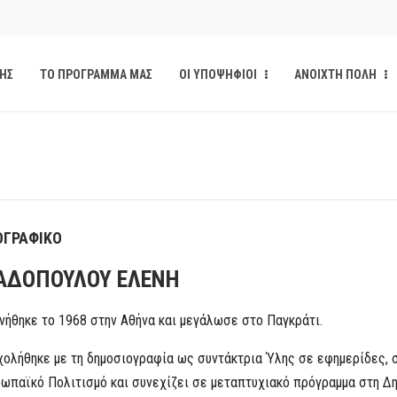
κάνδαλο των «σπιτιών
ΔΗΣ
ΤΟ ΠΡΟΓΡΑΜΜΑ ΜΑΣ
ΟΙ ΥΠΟΨΗΦΙΟΙ
ΑΝΟΙΧΤΗ ΠΟΛΗ
από την παρέμβαση της Ανοιχτής
ι δημοσιότητα το αίσθημα
υνεδρίαση του Δημοτικού
ΟΓΡΑΦΙΚΟ
ΑΔΟΠΟΥΛΟΥ ΕΛΕΝΗ
υνεδρίαση του Δημοτικού
νήθηκε το 1968 στην Αθήνα και μεγάλωσε στο Παγκράτι.
ολήθηκε με τη δημοσιογραφία ως συντάκτρια Ύλης σε εφημερίδες, 
ωπαϊκό Πολιτισμό και συνεχίζει σε μεταπτυχιακό πρόγραμμα στη Δη