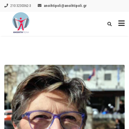
210 3230362-3
anoihtipoli@anoihtipoli.gr