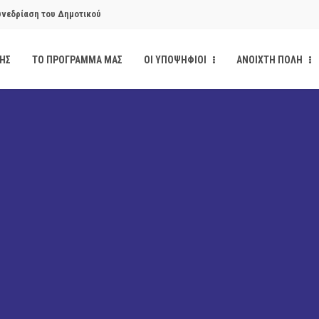
υνεδρίαση του Δημοτικού
ΔΗΣ
ΤΟ ΠΡΟΓΡΑΜΜΑ ΜΑΣ
ΟΙ ΥΠΟΨΗΦΙΟΙ
ΑΝΟΙΧΤΗ ΠΟΛΗ
υνεδρίαση του Δημοτικού
κάνδαλο των «σπιτιών
από την παρέμβαση της Ανοιχτής
ι δημοσιότητα το αίσθημα