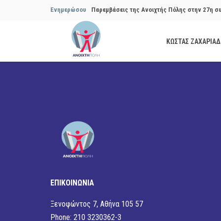
Ενημερώσου
Παρεμβάσεις της Ανοιχτής Πόλης στην 27η σ
Συμβουλίου του Δήμου…
ΚΩΣΤΑΣ ΖΑΧΑΡΙΑ
Παρεμβάσεις της Ανοιχτής Πόλης στην 29η σ
Συμβουλίου του Δήμου…
Να αποδοθούν ευθύνες για το μακροχρόνιο σ
ανακύκλωσης»
Θεσμική θωράκιση των εγκύων αιρετών μετά 
Πόλης
Να αποκατασταθεί με εγγυήσεις, διαφάνεια κα
ΕΠΙΚΟΙΝΩΝΙΑ
ασφάλειας στην Κυψέλη
Ξενοφώντος 7, Αθήνα 105 57
Phone: 210 3230362-3