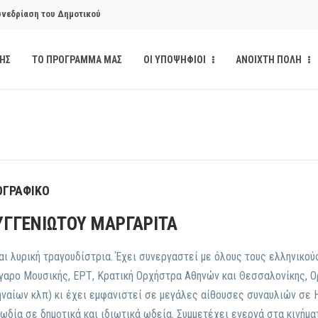
υνεδρίαση του Δημοτικού
ΔΗΣ
ΤΟ ΠΡΟΓΡΑΜΜΑ ΜΑΣ
ΟΙ ΥΠΟΨΗΦΙΟΙ
ΑΝΟΙΧΤΗ ΠΟΛΗ
υνεδρίαση του Δημοτικού
κάνδαλο των «σπιτιών
από την παρέμβαση της Ανοιχτής
ΟΓΡΑΦΙΚΟ
ΥΓΓΕΝΙΩΤΟΥ ΜΑΡΓΑΡΙΤΑ
ι δημοσιότητα το αίσθημα
αι λυρική τραγουδίστρια. Έχει συνεργαστεί με όλους τους ελληνικού
αρο Μουσικής, ΕΡΤ, Κρατική Ορχήστρα Αθηνών και Θεσσαλονίκης, 
ναίων κλπ) κι έχει εμφανιστεί σε μεγάλες αίθουσες συναυλιών σε ΗΠ
ωδία σε δημοτικά και ιδιωτικά ωδεία. Συμμετέχει ενεργά στα κινήμα