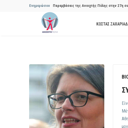
Ενημερώσου
Παρεμβάσεις της Ανοιχτής Πόλης στην 27η σ
Συμβουλίου του Δήμου…
ΚΩΣΤΑΣ ΖΑΧΑΡΙΑ
Παρεμβάσεις της Ανοιχτής Πόλης στην 29η σ
Συμβουλίου του Δήμου…
Να αποδοθούν ευθύνες για το μακροχρόνιο σ
ανακύκλωσης»
Θεσμική θωράκιση των εγκύων αιρετών μετά 
ΒΙ
Πόλης
Σ
Να αποκατασταθεί με εγγυήσεις, διαφάνεια κα
Είν
ασφάλειας στην Κυψέλη
Μέγ
Αθη
μον