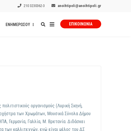
210 3230362-3
anoihtipoli@anoihtipoli.gr
ΕΠΙΚΟΙΝΩΝΊΑ
ΕΝΗΜΕΡΩΣΟΥ
ς πολιτιστικούς οργανισμούς (Λυρική Σκηνή,
Ορχήστρα των Χρωμάτων, Μουσικά Σύνολα Δήμου
Α, Γερμανία, Γαλλία, Μ. Βρετανία. Διδάσκει
τα των καλλιτεχνών, ενώ είναι μέλος του ΔΣ