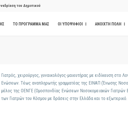
υνεδρίαση του Δημοτικού
ΔΗΣ
ΤΟ ΠΡΟΓΡΑΜΜΑ ΜΑΣ
ΟΙ ΥΠΟΨΗΦΙΟΙ
ΑΝΟΙΧΤΗ ΠΟΛΗ
υνεδρίαση του Δημοτικού
κάνδαλο των «σπιτιών
από την παρέμβαση της Ανοιχτής
Γιατρός, χειρούργος, γυναικολόγος-μαιευτήρας με ειδίκευση στο Λ
Ενώσεων. Τέως αναπληρωτής γραμματέας της ΕΙΝΑΠ (Ένωσης Νοσοκο
μέλος της ΟΕΝΓΕ (Ομοσπονδίας Ενώσεων Νοσοκομειακών Γιατρών Ελ
ι δημοσιότητα το αίσθημα
των Γιατρών του Κόσμου με δράσεις στην Ελλάδα και το εξωτερικό.