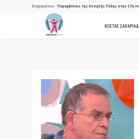
Ενημερώσου
Παρεμβάσεις της Ανοιχτής Πόλης στην 27η σ
Συμβουλίου του Δήμου…
ΚΩΣΤΑΣ ΖΑΧΑΡΙΑ
Παρεμβάσεις της Ανοιχτής Πόλης στην 29η σ
Συμβουλίου του Δήμου…
Να αποδοθούν ευθύνες για το μακροχρόνιο σ
ανακύκλωσης»
Θεσμική θωράκιση των εγκύων αιρετών μετά 
Πόλης
Να αποκατασταθεί με εγγυήσεις, διαφάνεια κα
ασφάλειας στην Κυψέλη