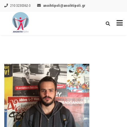
210 3230362-3
anoihtipoli@anoihtipoli.gr