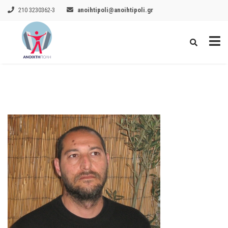
210 3230362-3
anoihtipoli@anoihtipoli.gr