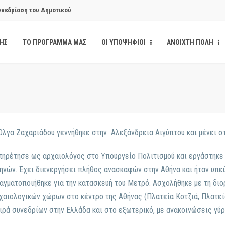
υνεδρίαση του Δημοτικού
ΔΗΣ
ΤΟ ΠΡΟΓΡΑΜΜΑ ΜΑΣ
ΟΙ ΥΠΟΨΗΦΙΟΙ
ΑΝΟΙΧΤΗ ΠΟΛΗ
υνεδρίαση του Δημοτικού
κάνδαλο των «σπιτιών
από την παρέμβαση της Ανοιχτής
Όλγα Ζαχαριάδου γεννήθηκε στην Αλεξάνδρεια Αιγύπτου και μένει στ
ηρέτησε ως αρχαιολόγος στο Υπουργείο Πολιτισμού και εργάστηκε 
ηνών. Έχει διενεργήσει πλήθος ανασκαφών στην Αθήνα και ήταν υπε
ι δημοσιότητα το αίσθημα
αγματοποιήθηκε για την κατασκευή του Μετρό. Ασχολήθηκε με τη δι
χαιολογικών χώρων στο κέντρο της Αθήνας (Πλατεία Κοτζιά, Πλατεί
ιρά συνεδρίων στην Ελλάδα και στο εξωτερικό, με ανακοινώσεις γύ