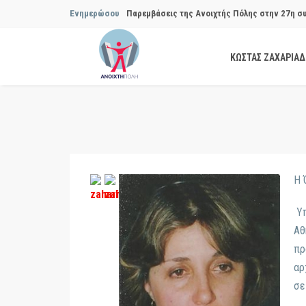
Ενημερώσου
Παρεμβάσεις της Ανοιχτής Πόλης στην 27η σ
Συμβουλίου του Δήμου…
ΚΩΣΤΑΣ ΖΑΧΑΡΙΑ
Παρεμβάσεις της Ανοιχτής Πόλης στην 29η σ
Συμβουλίου του Δήμου…
Να αποδοθούν ευθύνες για το μακροχρόνιο σ
ανακύκλωσης»
Θεσμική θωράκιση των εγκύων αιρετών μετά 
Η 
Πόλης
Υπ
Αθ
Να αποκατασταθεί με εγγυήσεις, διαφάνεια κα
πρ
ασφάλειας στην Κυψέλη
αρ
σε