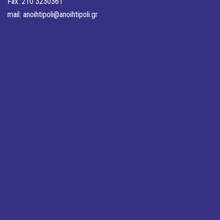
Fax: 210 3230361
mail:
anoihtipoli@anoihtipoli.gr