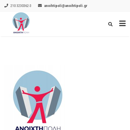
210 3230362-3
anoihtipoli@anoihtipoli.gr