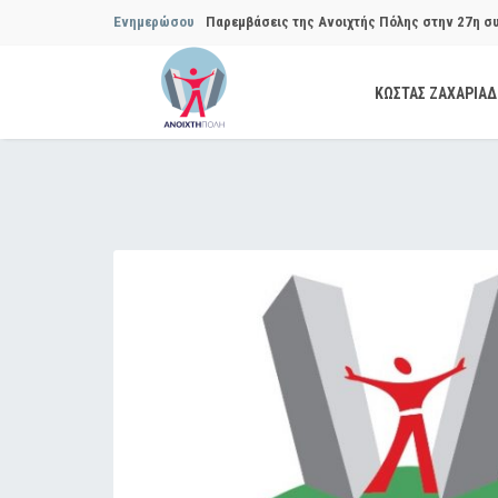
Ενημερώσου
Παρεμβάσεις της Ανοιχτής Πόλης στην 27η σ
Συμβουλίου του Δήμου…
ΚΩΣΤΑΣ ΖΑΧΑΡΙΑ
Παρεμβάσεις της Ανοιχτής Πόλης στην 29η σ
Συμβουλίου του Δήμου…
Να αποδοθούν ευθύνες για το μακροχρόνιο σ
ανακύκλωσης»
Θεσμική θωράκιση των εγκύων αιρετών μετά 
Πόλης
Να αποκατασταθεί με εγγυήσεις, διαφάνεια κα
ασφάλειας στην Κυψέλη