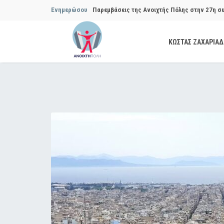
Ενημερώσου
Παρεμβάσεις της Ανοιχτής Πόλης στην 27η σ
Συμβουλίου του Δήμου…
ΚΩΣΤΑΣ ΖΑΧΑΡΙΑ
Παρεμβάσεις της Ανοιχτής Πόλης στην 29η σ
Συμβουλίου του Δήμου…
Να αποδοθούν ευθύνες για το μακροχρόνιο σ
ανακύκλωσης»
Θεσμική θωράκιση των εγκύων αιρετών μετά 
Πόλης
Να αποκατασταθεί με εγγυήσεις, διαφάνεια κα
ασφάλειας στην Κυψέλη