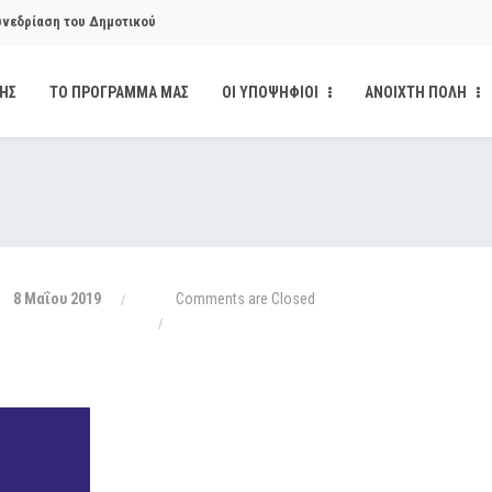
υνεδρίαση του Δημοτικού
ΔΗΣ
ΤΟ ΠΡΟΓΡΑΜΜΑ ΜΑΣ
ΟΙ ΥΠΟΨΗΦΙΟΙ
ΑΝΟΙΧΤΗ ΠΟΛΗ
υνεδρίαση του Δημοτικού
κάνδαλο των «σπιτιών
από την παρέμβαση της Ανοιχτής
8 Μαΐου 2019
Comments are Closed
ι δημοσιότητα το αίσθημα