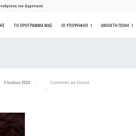
υνεδρίαση του Δημοτικού
ΔΗΣ
ΤΟ ΠΡΟΓΡΑΜΜΑ ΜΑΣ
ΟΙ ΥΠΟΨΗΦΙΟΙ
ΑΝΟΙΧΤΗ ΠΟΛΗ
υνεδρίαση του Δημοτικού
κάνδαλο των «σπιτιών
από την παρέμβαση της Ανοιχτής
9 Ιουλίου 2020
Comments are Closed
ι δημοσιότητα το αίσθημα