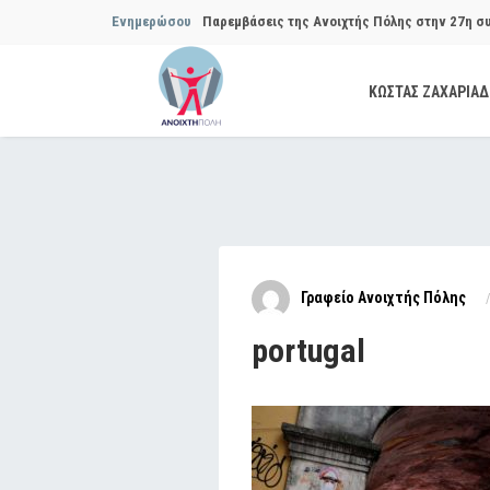
Ενημερώσου
Παρεμβάσεις της Ανοιχτής Πόλης στην 27η σ
Συμβουλίου του Δήμου…
ΚΩΣΤΑΣ ΖΑΧΑΡΙΑ
Παρεμβάσεις της Ανοιχτής Πόλης στην 29η σ
Συμβουλίου του Δήμου…
Να αποδοθούν ευθύνες για το μακροχρόνιο σ
ανακύκλωσης»
Θεσμική θωράκιση των εγκύων αιρετών μετά 
Γραφείο Ανοιχτής Πόλης
Πόλης
portugal
Να αποκατασταθεί με εγγυήσεις, διαφάνεια κα
ασφάλειας στην Κυψέλη