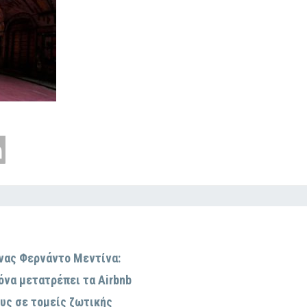
νας Φερνάντο Μεντίνα:
όνα μετατρέπει τα Airbnb
ους σε τομείς ζωτικής