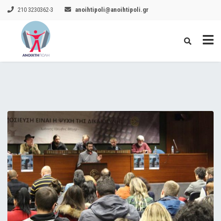
210 3230362-3
anoihtipoli@anoihtipoli.gr