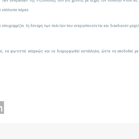
ό των ανθρώπων της Ριζούπολης που για χρόνια, με αιχμή τον σύλλογο «Πολίτες
ο υπόλοιπο πάρκο.
ι υπογραμμίζει τη δύναμη των πολιτών που ενεργοποιούνται και διεκδικούν μαχη
ί, να φωτιστεί επαρκώς και να διαμορφωθεί κατάλληλα, ώστε να αποδοθεί με