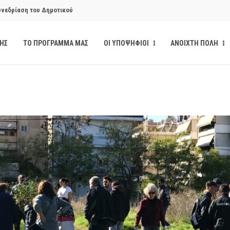
υνεδρίαση του Δημοτικού
ΔΗΣ
ΤΟ ΠΡΟΓΡΑΜΜΑ ΜΑΣ
ΟΙ ΥΠΟΨΗΦΙΟΙ
ΑΝΟΙΧΤΗ ΠΟΛΗ
υνεδρίαση του Δημοτικού
κάνδαλο των «σπιτιών
από την παρέμβαση της Ανοιχτής
ι δημοσιότητα το αίσθημα