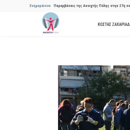
Ενημερώσου
Παρεμβάσεις της Ανοιχτής Πόλης στην 27η σ
Συμβουλίου του Δήμου…
ΚΩΣΤΑΣ ΖΑΧΑΡΙΑ
Παρεμβάσεις της Ανοιχτής Πόλης στην 29η σ
Συμβουλίου του Δήμου…
Να αποδοθούν ευθύνες για το μακροχρόνιο σ
ανακύκλωσης»
Θεσμική θωράκιση των εγκύων αιρετών μετά 
Πόλης
Να αποκατασταθεί με εγγυήσεις, διαφάνεια κα
ασφάλειας στην Κυψέλη