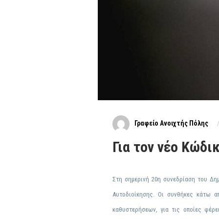
Γραφείο Ανοιχτής Πόλης
Για τον νέο Κώδι
Στη σημερινή 20η συνεδρίαση του Δη
Αυτοδιοίκησης. Ο
ι
συνθήκες
κάτω από
καθυστερήσεων, για τις οποίες φέρε