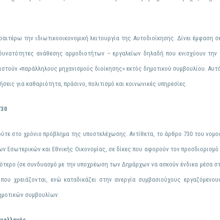
εραιτέρω την
ιδιωτικοοικονομική λειτουργία
της Αυτοδιοίκησης. Δίνει έμφαση σ
 δυνατότητες ανάθεσης αρμοδιοτήτων – εργαλείων δηλαδή που ενισχύουν την
ιστούν «παράλληλους μηχανισμούς διοίκησης» εκτός δημοτικού συμβουλίου. Αυτό 
ήσεις για καθαριότητα, πράσινο, πολιτισμό και κοινωνικές υπηρεσίες.
730
ούτε στο χρόνιο πρόβλημα της
υποστελέχωσης
. Αντίθετα, το άρθρο
730
του νομοσ
 Εσωτερικών και Εθνικής Οικονομίας, σε δίκες που αφορούν τον προσδιορισμό
ότερο (σε συνδυασμό με την υποχρέωση των Δημάρχων να ασκούν ένδικα μέσα σ
που χρειάζονται, ενώ καταδικάζει στην ανεργία συμβασιούχους εργαζόμενου
ημοτικών συμβουλίων.
υναλλαγής