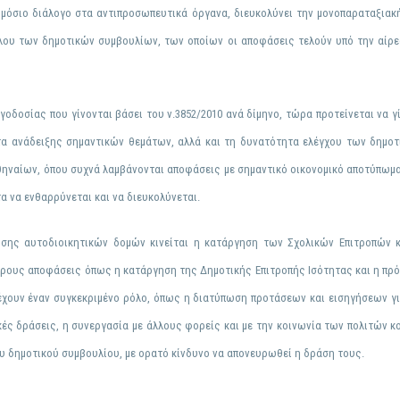
ημόσιο διάλογο στα αντιπροσωπευτικά όργανα, διευκολύνει την μονοπαραταξιακ
ου των δημοτικών συμβουλίων, των οποίων οι αποφάσεις τελούν υπό την αίρ
ογοδοσίας
που γίνονται βάσει του ν.3852/2010 ανά δίμηνο, τώρα προτείνεται να γ
ητα ανάδειξης σημαντικών θεμάτων, αλλά και τη δυνατότητα ελέγχου των δημ
θηναίων, όπου συχνά λαμβάνονται αποφάσεις με σημαντικό οικονομικό αποτύπωμα
α να ενθαρρύνεται και να διευκολύνεται.
σης αυτοδιοικητικών δομών κινείται η κατάργηση των Σχολικών Επιτροπών
μέρους αποφάσεις όπως η κατάργηση της
Δημοτικής Επιτροπής Ισότητας
και η πρό
έχουν έναν συγκεκριμένο ρόλο, όπως η διατύπωση προτάσεων και εισηγήσεων γ
ές δράσεις, η συνεργασία με άλλους φορείς και με την κοινωνία των πολιτών κο
 δημοτικού συμβουλίου, με ορατό κίνδυνο να απονευρωθεί η δράση τους.