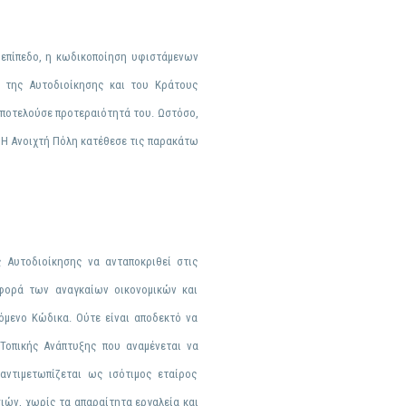
 επίπεδο, η
κωδικοποίηση
υφιστάμενων
α της Αυτοδιοίκησης και του Κράτους
 αποτελούσε προτεραιότητά του
. Ωστόσο,
. Η Ανοιχτή Πόλη κατέθεσε τις παρακάτω
 Αυτοδιοίκησης να ανταποκριθεί στις
φορά των αναγκαίων οικονομικών και
όμενο Κώδικα. Ούτε είναι αποδεκτό να
 Τοπικής Ανάπτυξης που αναμένεται να
αντιμετωπίζεται ως ισότιμος εταίρος
ιών, χωρίς τα απαραίτητα εργαλεία και