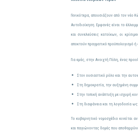
Γενικότερα, απουσιάζουν
από τον νέο Κ
Αυτοδιοίκηση. Εμφανές είναι το έλλειμ
και συνελεύσεις κατοίκων, οι κρίσιμ
αποκτούν πραγματικό προϋπολογισμό ή α
Για εμάς, στην Ανοιχτή Πόλη, ένας πρ
Στον ουσιαστικό ρόλο και την αυτο
Στη δημοκρατία, την αυξημένη συμμ
Στην τοπική ανάπτυξη με ισχυρή κοι
Στη διαφάνεια και τη λογοδοσία ως
Το κυβερνητικό νομοσχέδιο κινείται α
και παγιώνοντας δομές που αποθαρρύνο