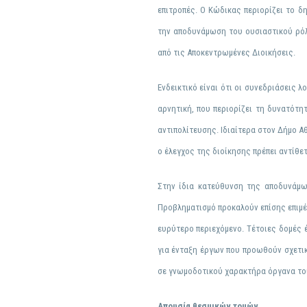
επιτροπές
. Ο Κώδικας περιορίζει το δ
την αποδυνάμωση του ουσιαστικού ρόλ
από τις Αποκεντρωμένες Διοικήσεις.
Ενδεικτικό είναι ότι οι συνεδριάσεις
λ
αρνητική, που περιορίζει τη δυνατότ
αντιπολίτευσης. Ιδιαίτερα στον Δήμο Α
ο έλεγχος της διοίκησης πρέπει αντίθετ
Στην ίδια κατεύθυνση της αποδυνάμω
Πρ
οβληματισμό προκαλούν επίσης επι
ευρύτερο περιεχόμενο. Τέτοιες δομές 
για ένταξη έργων που προωθούν σχετικ
σε γνωμοδοτικού χαρακτήρα όργανα του
Απουσία θεσμικών τομών