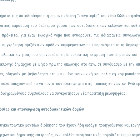
ματα της Αυτοδιοίκησης, η σημαντικότερη “καινοτομία” του νέου Κώδικα φαίνε
κρατική παράδοση του δεύτερου γύρου των αυτοδιοικητικών εκλογών και καθι
ι πρόκειται για έναν εκλογικό νόμο που ενθαρρύνει τις αδιαφανείς συναλλα
τη συγκρότηση οριζόντιων ομάδων συμφερόντων που παρακάμπτουν τη δημοκρατ
 πολιτικά κίνητρα, που υπονομεύει τη δημοκρατική έκφραση των δημοτών και
 εκλογής δημάρχου με ψήφο πρώτης επιλογής στο 42%, σε συνδυασμό με την α
ν, οδηγούν με βεβαιότητα στη
μειωμένη κοινωνική και πολιτική νομιμοποίη
 πολύ απέχουν από το να συνιστούν πλειοψηφία στις τοπικές κοινωνίες
. Ενώ ε
ι διαγραμμένους συμβούλους να συγκροτήσουν νέα παράταξη μειοψηφίας.
οσίας και απονεύρωση αυτοδιοικητικών δομών
υγκεντρωτικό μοντέλο διοίκησης
που έχουν ήδη εισάγει προηγούμενες κυβερνητι
ρχων και δημοτικής επιτροπής, ενώ πολλές αποφασιστικές αρμοδιότητες μεταφέ