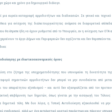
ο χώρο και χρόνο για δημιουργικό διάλογο.
εί μια ευρεία
καταγραφή
αρμοδιοτήτων και διαδικασιών.
Σε γενικό και τεχνικό
εια για ενίσχυση της διαλειτουργικότητας ανάμεσα σε διαφορετικά επίπεδ
ου θα έπρεπε ήδη να έχουν ρυθμιστεί από το Υπουργείο, αν η ενίσχυση των ΟΤΑ
χεραίνουν το έργο Δήμων και Περιφερειών δεν αγγίζονται και δεν θεραπεύονται
δικα:
οδιοίκησης με ιδιωτικοοικονομικούς όρους
 λύση στο ζήτημα της
υποχρηματοδότησης
που υπονομεύει τη δυνατότητα της
εταφορά σημαντικών αρμοδιοτήτων δεν μπορεί να μην συνοδεύεται από μετα
του απαραίτητου εξοπλισμού – και αυτό δεν εξασφαλίζεται από τον προτειν
ρακτική
επιβάρυνση των δημοτών
, όπως γίνεται με την εισαγωγή του Τέλους
α δημοτικά τέλη. Με δυο λόγια, η Τοπική Αυτοδιοίκηση εξακολουθεί να μην 
ύ σχεδιασμού, αλλά ως ένα εκτελεστικό κρατικό παράρτημα και πάροχος υπηρεσ