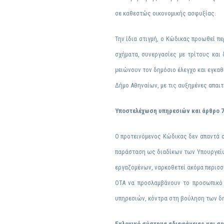
σε καθεστώς οικονομικής ασφυξίας.
Την ίδια στιγμή, ο Κώδικας προωθεί π
σχήματα, συνεργασίες με τρίτους και
μειώνουν τον δημόσιο έλεγχο και εγκαθ
Δήμο Αθηναίων, με τις αυξημένες απαιτ
Υποστελέχωση υπηρεσιών και άρθρο 
Ο προτεινόμενος Κώδικας δεν απαντά 
παράσταση ως διαδίκων των Υπουργείων
εργαζομένων, ναρκοθετεί ακόμα περισσ
ΟΤΑ να προσλαμβάνουν το προσωπικό 
υπηρεσιών, κόντρα στη βούληση των δ
Εκλογικό σύστημα αδιαφάνειας και σ