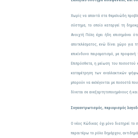
Χωρίς να απαντά στα θεμελιώδη προβλή
σύστημα
, το οποίο καταργεί τη δημο
Ανοιχτή Πόλη έχει ήδη επισημάνει ότ
αποτελέσματος
, ενώ δίνει χώρο για 
επικίνδυνο πειραματισμό, με προφανή
Επιπρόσθετα, η μείωση του ποσοστού
καταμέτρηση των εναλλακτικών ψήφω
μπορούν να εκλέγονται με ποσοστά που
δίνεται σε ανεξαρτητοποιημένους ή κα
Συγκεντρωτισμός, περιορισμός λογοδ
O
νέος Κώδικας όχι μόνο διατηρεί το
σ
περαιτέρω το ρόλο δημάρχου, αντιδημά