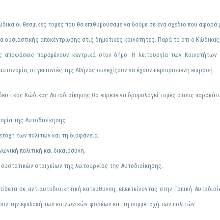
ώδικα οι
θεσμικές τομές
που θα επιθυμούσ
αμε να δούμε σε ένα σχέδιο που αφορά 
μα ουσιαστικής αποκέντρωσης στις δημοτικές κοινότητες. Παρά το ότι ο Κώδικα
ες αποφάσεις παραμένουν κεντρικά στον δήμο. Η λειτουργία των Κοινοτήτων
υτονομία, οι γειτονιές της Αθήνας συνεχίζουν να έχουν περιορισμένη επιρροή.
οοδευτικός Κώδικας Αυτοδιοίκησης θα έπρεπε να δρομολογεί τομές στους παρακάτ
νομία της Αυτοδιοίκησης.
ετοχή των πολιτών και τη διαφάνεια.
νωνική πολιτική και δικαιοσύνη.
 συστατικών στοιχείων της λειτουργίας της Αυτοδιοίκησης.
ντίθετα σε αντιαυτοδιοικητική κατεύθυνση, επεκτείνοντας στην Τοπική Αυτοδιοί
υν την εμπλοκή των κοινωνικών φορέων και τη συμμετοχή των πολιτών.