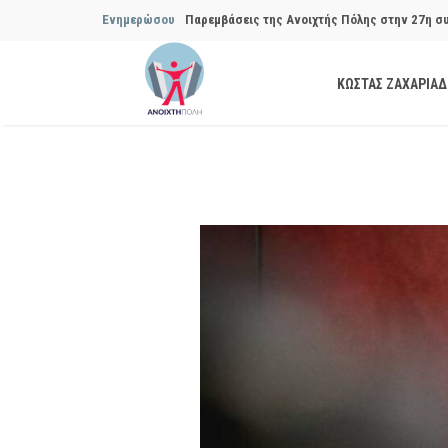
Ενημερώσου
Παρεμβάσεις της Ανοιχτής Πόλης στην 29η σ
Συμβουλίου του Δήμου…
ΚΩΣΤΑΣ ΖΑΧΑΡΙΑ
Να αποδοθούν ευθύνες για το μακροχρόνιο σ
ανακύκλωσης»
Θεσμική θωράκιση των εγκύων αιρετών μετά 
Πόλης
Να αποκατασταθεί με εγγυήσεις, διαφάνεια κα
ασφάλειας στην Κυψέλη
Παρεμβάσεις της Ανοιχτής Πόλης στην 27η σ
Συμβουλίου του Δήμου…