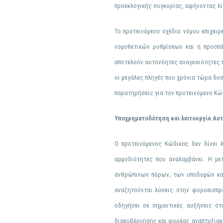
προεκλογικής συγκυρίας, αφήνοντας λίγ
Το προτεινόμενο σχέδιο νόμου επιχειρ
νομοθετικών ρυθμίσεων
κ
αι η
προσπάθ
αποτελούν
αυτονόητες αναγκαιότητες π
οι μεγάλες πληγές που χρόνια τώρα δυσ
παρατηρήσεις για τον προτεινόμενο Κώ
Υποχρηματοδότηση και λειτουργία Αυτ
Ο προτεινόμενος Κώδικας δεν δίνει
αρμοδιότητες που αναλαμβάνει. Η μ
ανθρώπινων πόρων, των υποδομών και 
αναζητούνται λύσεις στην φοροεισπ
οδηγήσει σε σημαντικές αυξήσεις στ
διακυβέρνησης και φορέας αναπτυξιακο