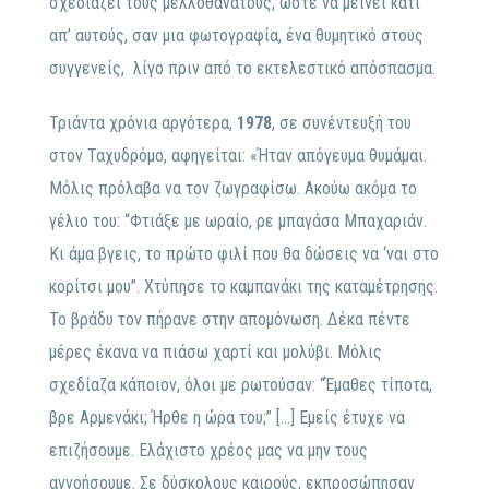
σχεδιάζει τους μελλοθάνατους, ώστε να μείνει κάτι
απ’ αυτούς, σαν μια φωτογραφία, ένα θυμητικό στους
συγγενείς, λίγο πριν από το εκτελεστικό απόσπασμα.
Τριάντα χρόνια αργότερα,
1978
, σε συνέντευξή του
στον Ταχυδρόμο, αφηγείται: «Ήταν απόγευμα θυμάμαι.
Μόλις πρόλαβα να τον ζωγραφίσω. Ακούω ακόμα το
γέλιο του: “Φτιάξε με ωραίο, ρε μπαγάσα Μπαχαριάν.
Κι άμα βγεις, το πρώτο φιλί που θα δώσεις να ‘ναι στο
κορίτσι μου”. Χτύπησε το καμπανάκι της καταμέτρησης.
Το βράδυ τον πήρανε στην απομόνωση. Δέκα πέντε
μέρες έκανα να πιάσω χαρτί και μολύβι. Μόλις
σχεδίαζα κάποιον, όλοι με ρωτούσαν: “Έμαθες τίποτα,
βρε Αρμενάκι; Ήρθε η ώρα του;” […] Εμείς έτυχε να
επιζήσουμε. Ελάχιστο χρέος μας να μην τους
αγνοήσουμε. Σε δύσκολους καιρούς, εκπροσώπησαν