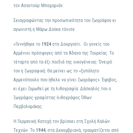
τον Ασαντούρ Μπαχαριάν.
Σκιαγραφώντας την προσωπικότητα του ζωγράφου κι
αγωνιστή η Μάρω Δούκα τόνισε:
«Γεννήθηκε το
1924
στο Δουργούτι. Οι γονείς του
Αρμένιοι πρόσφυγες από τα Άδανα της Τουρκίας. Το
τέταρτο από τα έξι παιδιά της οικογένειας. Όνειρό
του η ζωγραφική. Θα μείνει ως το «ξυπόλητο
Αρμενόπουλο που ήθελε να γίνει ζωγράφος». Έφηβος,
κι έχει ζυμωθεί με τη λιθογραφία. Δάσκαλός του ο
ζωγράφος-γραφίστας-λιθογράφος Όθων
Περβολαράκης.
Η Γερμανική Κατοχή τον βρίσκει στη Σχολή Καλών
Τεχνών. Το
1944
, στα Δεκεμβριανά, τραυματίζεται από