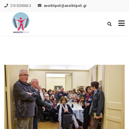
210 3230362-3
anoihtipoli@anoihtipoli.gr