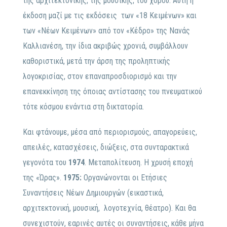
της αρχιτεκτονικής, της μουσικής, του χορού. Αυτή η
έκδοση μαζί με τις εκδόσεις των «18 Κειμένων» και
των «Νέων Κειμένων» από τον «Κέδρο» της Νανάς
Καλλιανέση, την ίδια ακριβώς χρονιά, συμβάλλουν
καθοριστικά, μετά την άρση της προληπτικής
λογοκρισίας, στον επαναπροσδιορισμό και την
επανεκκίνηση της όποιας αντίστασης του πνευματικού
τότε κόσμου ενάντια στη δικτατορία.
Και φτάνουμε, μέσα από περιορισμούς, απαγορεύεις,
απειλές, κατασχέσεις, διώξεις, στα συνταρακτικά
γεγονότα του
1974
. Μεταπολίτευση. Η χρυσή εποχή
της «Ώρας».
1975:
Οργανώνονται οι Ετήσιες
Συναντήσεις Νέων Δημιουργών (εικαστικά,
αρχιτεκτονική, μουσική, λογοτεχνία, θέατρο). Και θα
συνεχιστούν, εαρινές αυτές οι συναντήσεις, κάθε μήνα