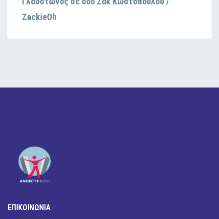
Γλάδστωνος σε οδό Ζακ Κωστόπουλου /
ZackieOh
ΕΠΙΚΟΙΝΩΝΙΑ