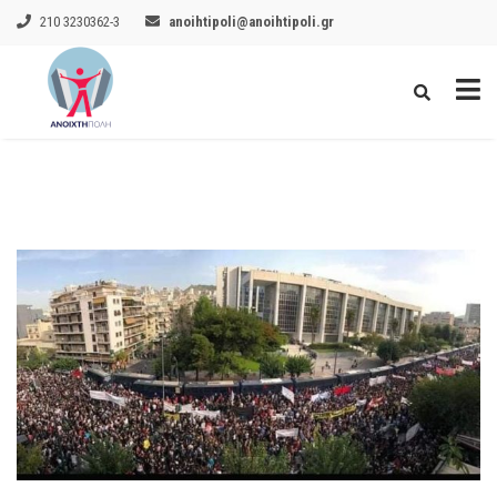
210 3230362-3
anoihtipoli@anoihtipoli.gr