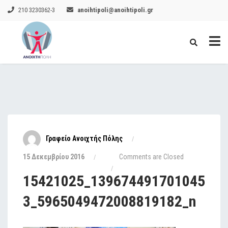
210 3230362-3
anoihtipoli@anoihtipoli.gr
Γραφείο Ανοιχτής Πόλης
15 Δεκεμβρίου 2016
Comments are Closed
15421025_139674491701045
3_5965049472008819182_n