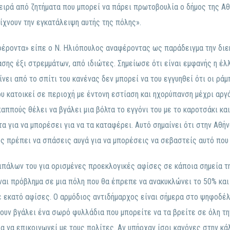
ειρά από ζητήματα που μπορεί να πάρει πρωτοβουλία ο δήμος της Α
είχνουν την εγκατάλειψη αυτής της πόλης».
φέροντα» είπε ο Ν. Ηλιόπουλος αναφέροντας ως παράδειγμα την διε
σης έξι στρεμμάτων, από ιδιώτες. Σημείωσε ότι είναι εμφανής η έλ
νει από το σπίτι του κανένας δεν μπορεί να του εγγυηθεί ότι οι ράμ
υ κατοικεί σε περιοχή με έντονη εστίαση και ηχορύπανση μέχρι αργά 
αππούς θέλει να βγάλει μια βόλτα το εγγόνι του με το καροτσάκι κα
 για να μπορέσει για να τα καταφέρει. Αυτό σημαίνει ότι στην Αθήν
ς πρέπει να σπάσεις αυγά για να μπορέσεις να σεβαστείς αυτό που
ιπάλων του για ορισμένες προεκλογικές αφίσες σε κάποια σημεία τη
ναι πρόβλημα σε μια πόλη που θα έπρεπε να ανακυκλώνει το 50% και
ε εκατό αφίσες. Ο αρμόδιος αντιδήμαρχος είναι σήμερα στο ψηφοδέλτ
ουν βγάλει ένα σωρό φυλλάδια που μπορείτε να τα βρείτε σε όλη τη
ια να επικοινωνεί με τους πολίτες. Αν υπήρχαν ίσοι κανόνες στην κ