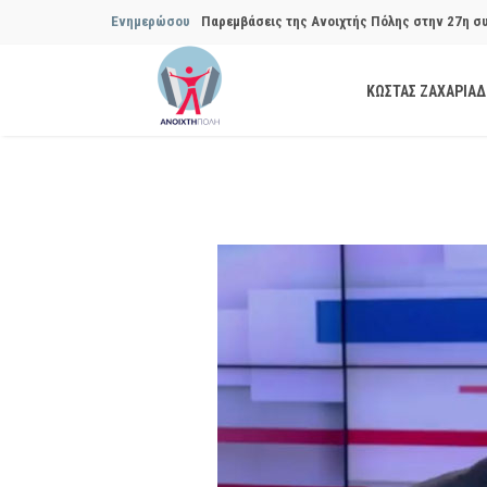
Παρεμβάσεις της Ανοιχτής Πόλης στην 27η σ
Ενημερώσου
Συμβουλίου του Δήμου…
ΚΩΣΤΑΣ ΖΑΧΑΡΙΑ
Παρεμβάσεις της Ανοιχτής Πόλης στην 29η σ
Συμβουλίου του Δήμου…
Να αποδοθούν ευθύνες για το μακροχρόνιο σ
ανακύκλωσης»
Θεσμική θωράκιση των εγκύων αιρετών μετά 
Πόλης
Να αποκατασταθεί με εγγυήσεις, διαφάνεια κα
ασφάλειας στην Κυψέλη