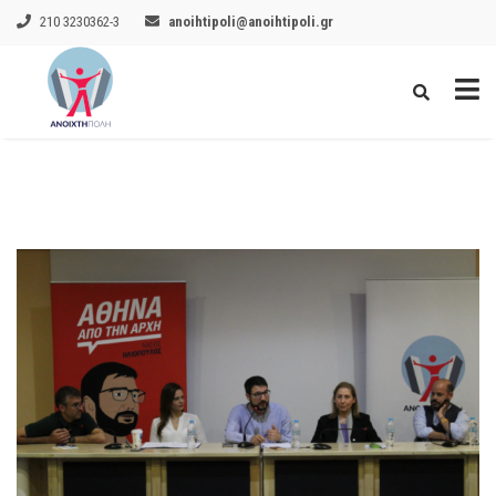
210 3230362-3
anoihtipoli@anoihtipoli.gr