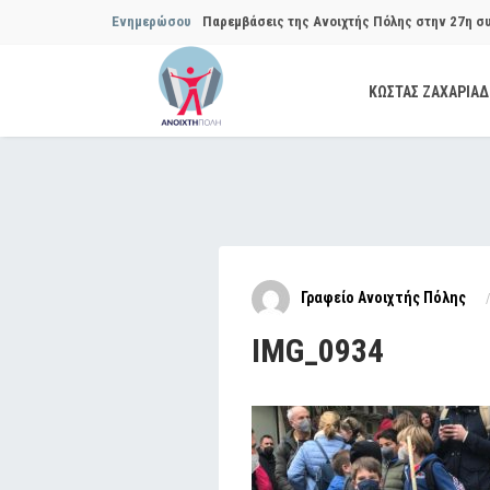
Ενημερώσου
Παρεμβάσεις της Ανοιχτής Πόλης στην 27η σ
Συμβουλίου του Δήμου…
ΚΩΣΤΑΣ ΖΑΧΑΡΙΑ
Παρεμβάσεις της Ανοιχτής Πόλης στην 29η σ
Συμβουλίου του Δήμου…
Να αποδοθούν ευθύνες για το μακροχρόνιο σ
ανακύκλωσης»
Θεσμική θωράκιση των εγκύων αιρετών μετά 
Γραφείο Ανοιχτής Πόλης
Πόλης
IMG_0934
Να αποκατασταθεί με εγγυήσεις, διαφάνεια κα
ασφάλειας στην Κυψέλη