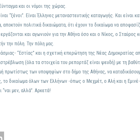
ύνταγμα και οι νόμοι της χώρας.
είναι “ξένοι”. Είναι Έλληνες μεταναστευτικής καταγωγής. Και είναι κ
α, αποκτούν πολιτικά δικαιώματα, ότι έχουν το δικαίωμα να αποφασίζ
, εργάζονται και αγωνιούν για την Αθήνα όσο και ο Νίκος, ο Σταύρος κ
ήν την πόλη. Την πόλη μας.
βάσμιας- “Εστίας” και η σχετική επερώτηση της Νέας Δημοκρατίας α
στρέβλωση (όλα τα στοιχεία του ρεπορτάζ είναι ψευδή) με τη βαθύτ
γμή πρωτίστως των υποψηφίων στο δήμο της Αθήνας, να καταδικάσουμ
, το δικαίωμα όλων των Ελλήνων -όπως ο Μεχμέτ, ο Αλή και η Εμινέ- 
 “ναι μεν, αλλά”. Αρκετά!