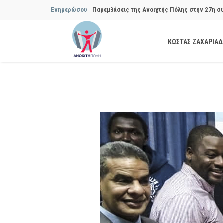
Ενημερώσου
Παρεμβάσεις της Ανοιχτής Πόλης στην 27η σ
Συμβουλίου του Δήμου…
ΚΩΣΤΑΣ ΖΑΧΑΡΙΑ
Παρεμβάσεις της Ανοιχτής Πόλης στην 29η σ
Συμβουλίου του Δήμου…
Να αποδοθούν ευθύνες για το μακροχρόνιο σ
ανακύκλωσης»
Θεσμική θωράκιση των εγκύων αιρετών μετά 
Πόλης
Να αποκατασταθεί με εγγυήσεις, διαφάνεια κα
ασφάλειας στην Κυψέλη