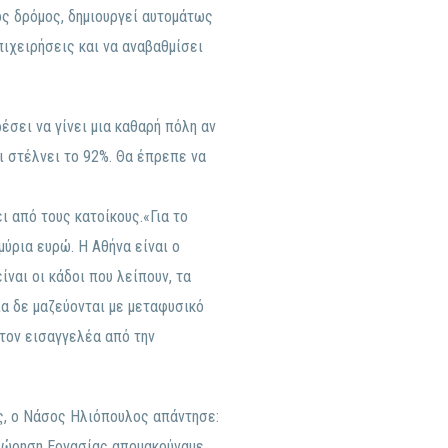
ός δρόμος, δημιουργεί αυτομάτως
πιχειρήσεις και να αναβαθμίσει
έσει να γίνει μια καθαρή πόλη αν
ι στέλνει το 92%. Θα έπρεπε να
ι από τους κατοίκους.«Για το
ύρια ευρώ. Η Αθήνα είναι ο
ναι οι κάδοι που λείπουν, τα
ια δε μαζεύονται με μεταφυσικό
στον εισαγγελέα από την
ης, ο Νάσος Ηλιόπουλος απάντησε:
θεώρηση Εργασίας απομακρύναμε