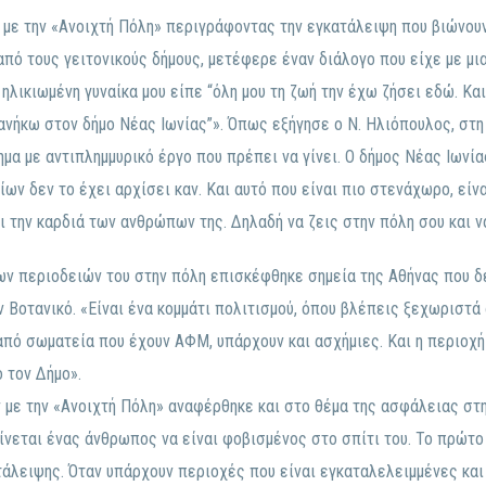
ε την «Ανοιχτή Πόλη» περιγράφοντας την εγκατάλειψη που βιώνουν 
 από τους γειτονικούς δήμους, μετέφερε έναν διάλογο που είχε με μι
 ηλικιωμένη γυναίκα μου είπε “όλη μου τη ζωή την έχω ζήσει εδώ. Κα
ανήκω στον δήμο Νέας Ιωνίας”». Όπως εξήγησε ο Ν. Ηλιόπουλος, στη
μα με αντιπλημμυρικό έργο που πρέπει να γίνει. Ο δήμος Νέας Ιωνία
ων δεν το έχει αρχίσει καν. Και αυτό που είναι πιο στενάχωρο, είνα
ι την καρδιά των ανθρώπων της. Δηλαδή να ζεις στην πόλη σου και να
των περιοδειών του στην πόλη επισκέφθηκε σημεία της Αθήνας που δ
 Βοτανικό. «Είναι ένα κομμάτι πολιτισμού, όπου βλέπεις ξεχωριστά
από σωματεία που έχουν ΑΦΜ, υπάρχουν και ασχήμιες. Και η περιοχή 
 τον Δήμο».
με την «Ανοιχτή Πόλη» αναφέρθηκε και στο θέμα της ασφάλειας στη
γίνεται ένας άνθρωπος να είναι φοβισμένος στο σπίτι του. Το πρώτο
τάλειψης. Όταν υπάρχουν περιοχές που είναι εγκαταλελειμμένες και