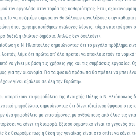
μού τον εργολάβο στον τομέα της καθαριότητας. Έτσι, εξοικονομήσα
ερα.Το να συζητάμε σήμερα αν θα βάλουμε εργολάβους στην καθαριότη
ρώπη όπου χρησιμοποιήθηκαν ανάλογες λύσεις, τώρα επιστρέφουν στ
ρά-δεξιά ή ιδιώτες-δημόσιο. Απλώς δεν δουλεύει».
ίσθωση ο Ν. Ηλιόπουλος σημειώνοντας ότι το μεγάλο πρόβλημα είναι
ς, λοιπόν, λέμε ότι πρώτα απ’ όλα πρέπει να αποκλειστούν τα νομικά
αυτό να γίνει με βάση τις χρήσεις γης και τις συμβάσεις εργασίας. Ό
μος για την οικονομία. Για τα φυσικά πρόσωπα θα πρέπει να μπει ένα
 έχουν γίνει εξάλλου σε όλη την Ευρώπη».
υ απαρτίζουν το ψηφοδέλτιο της Ανοιχτής Πόλης ο Ν. Ηλιόπουλος 
οινοτικό ψηφοδέλτιο, σημειώνοντας ότι δίνει ιδιαίτερη έμφαση στις 
υμε ένα ψηφοδέλτιο με επιστήμονες, με ανθρώπους από όλες τις επα
ορέσει να κάνει τη διαφορά. Εξίσου σημαντικό είναι το γεγονός ότι 
είς δε θεωρούμε πως η θέση της γυναίκας είναι στο σπίτι να κάνει τ