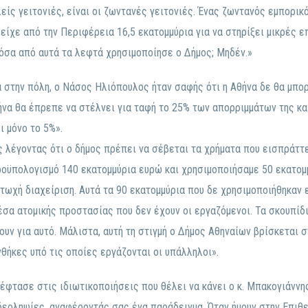
ίς γειτονιές, είναι οι ζωντανές γειτονιές. Ένας ζωντανός εμπορικ
είχε από την Περιφέρεια 16,5 εκατομμύρια για να στηρίξει μικρές ε
όσα από αυτά τα λεφτά χρησιμοποίησε ο Δήμος; Μηδέν.»
α στην πόλη, ο Νάσος Ηλιόπουλος ήταν σαφής ότι η Αθήνα δε θα μπορ
ήνα θα έπρεπε να στέλνει για ταφή το 25% των απορριμμάτων της κα
 μόνο το 5%».
 λέγοντας ότι ο δήμος πρέπει να σέβεται τα χρήματα που εισπράττε
ροϋπολογισμό 140 εκατομμύρια ευρώ και χρησιμοποιήσαμε 50 εκατομμ
τωχή διαχείριση. Αυτά τα 90 εκατομμύρια που δε χρησιμοποιήθηκαν εί
έσα ατομικής προστασίας που δεν έχουν οι εργαζόμενοι. Τα σκουπίδ
υν για αυτό. Μάλιστα, αυτή τη στιγμή ο Δήμος Αθηναίων βρίσκεται 
θήκες υπό τις οποίες εργάζονται οι υπάλληλοι».
η έφτασε στις ιδιωτικοποιήσεις που θέλει να κάνει ο κ. Μπακογιάνν
δεοληψίες, αναφέροντάς σας ένα παράδειγμα. Όταν ήμουν στην Επι