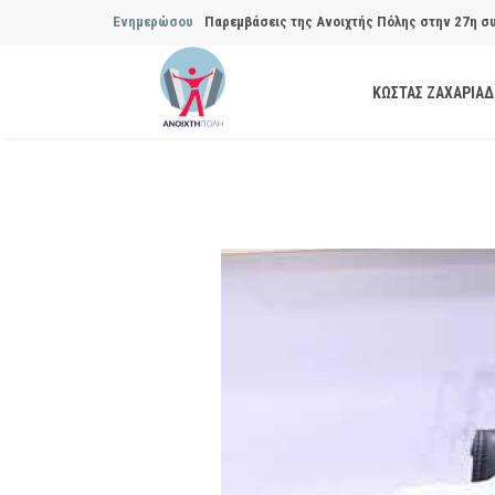
Παρεμβάσεις της Ανοιχτής Πόλης στην 27η σ
Ενημερώσου
Συμβουλίου του Δήμου…
Παρεμβάσεις της Ανοιχτής Πόλης στην 29η σ
ΚΩΣΤΑΣ ΖΑΧΑΡΙΑ
Συμβουλίου του Δήμου…
Να αποδοθούν ευθύνες για το μακροχρόνιο σ
ανακύκλωσης»
Θεσμική θωράκιση των εγκύων αιρετών μετά 
Πόλης
Να αποκατασταθεί με εγγυήσεις, διαφάνεια κα
ασφάλειας στην Κυψέλη