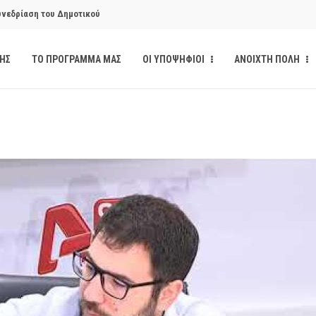
υνεδρίαση του Δημοτικού
υνεδρίαση του Δημοτικού
ΔΗΣ
ΤΟ ΠΡΟΓΡΑΜΜΑ ΜΑΣ
ΟΙ ΥΠΟΨΗΦΙΟΙ
ΑΝΟΙΧΤΗ ΠΟΛΗ
κάνδαλο των «σπιτιών
από την παρέμβαση της Ανοιχτής
ι δημοσιότητα το αίσθημα