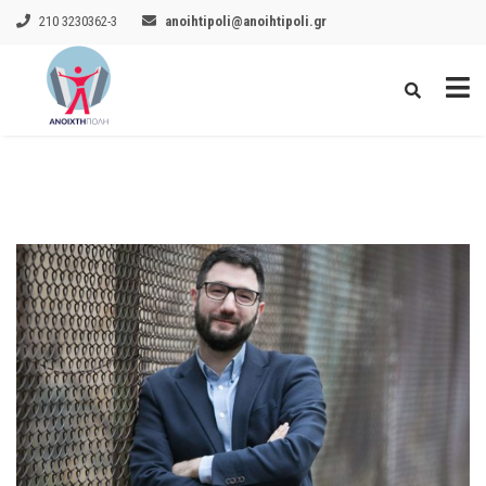
210 3230362-3
anoihtipoli@anoihtipoli.gr