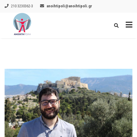
210 3230362-3
anoihtipoli@anoihtipoli.gr