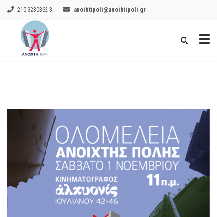
210 3230362-3
anoihtipoli@anoihtipoli.gr