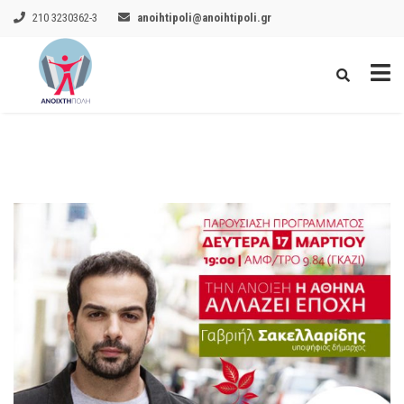
210 3230362-3
anoihtipoli@anoihtipoli.gr