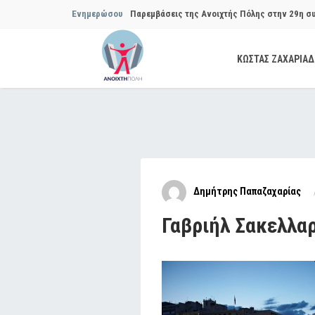
Ενημερώσου
Παρεμβάσεις της Ανοιχτής Πόλης στην 29η σ
Συμβουλίου του Δήμου…
ΚΩΣΤΑΣ ΖΑΧΑΡΙΑ
Να αποδοθούν ευθύνες για το μακροχρόνιο σ
ανακύκλωσης»
Θεσμική θωράκιση των εγκύων αιρετών μετά 
Πόλης
Να αποκατασταθεί με εγγυήσεις, διαφάνεια κα
Δημήτρης Παπαζαχαρίας
ασφάλειας στην Κυψέλη
Γαβριήλ Σακελλαρ
Παρεμβάσεις της Ανοιχτής Πόλης στην 27η σ
Συμβουλίου του Δήμου…