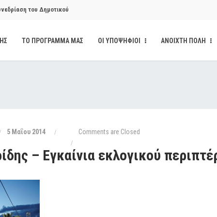
υνεδρίαση του Δημοτικού
ΔΗΣ
ΤΟ ΠΡΟΓΡΑΜΜΑ ΜΑΣ
ΟΙ ΥΠΟΨΗΦΙΟΙ
ΑΝΟΙΧΤΗ ΠΟΛΗ
κάνδαλο των «σπιτιών
από την παρέμβαση της Ανοιχτής
ι δημοσιότητα το αίσθημα
5 Μαΐου 2014
Comments are Closed
ίδης – Εγκαίνια εκλογικού περιπτέ
υνεδρίαση του Δημοτικού