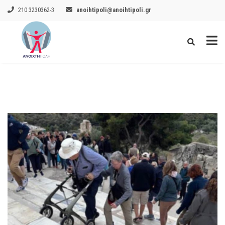
210 3230362-3
anoihtipoli@anoihtipoli.gr