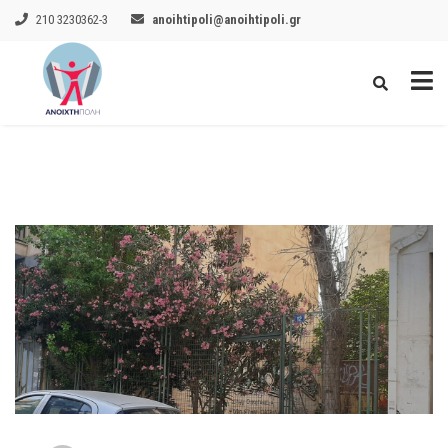
210 3230362-3
anoihtipoli@anoihtipoli.gr