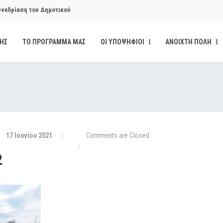
υνεδρίαση του Δημοτικού
ΔΗΣ
ΤΟ ΠΡΟΓΡΑΜΜΑ ΜΑΣ
ΟΙ ΥΠΟΨΗΦΙΟΙ
ΑΝΟΙΧΤΗ ΠΟΛΗ
υνεδρίαση του Δημοτικού
κάνδαλο των «σπιτιών
από την παρέμβαση της Ανοιχτής
17 Ιουνίου 2021
Comments are Closed
2
ι δημοσιότητα το αίσθημα