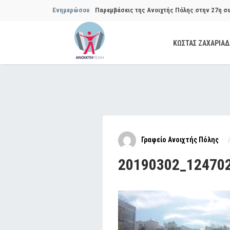
Ενημερώσου
Παρεμβάσεις της Ανοιχτής Πόλης στην 27η σ
Συμβουλίου του Δήμου…
ΚΩΣΤΑΣ ΖΑΧΑΡΙΑ
Παρεμβάσεις της Ανοιχτής Πόλης στην 29η σ
Συμβουλίου του Δήμου…
Να αποδοθούν ευθύνες για το μακροχρόνιο σ
ανακύκλωσης»
Θεσμική θωράκιση των εγκύων αιρετών μετά 
Γραφείο Ανοιχτής Πόλης
Πόλης
20190302_12470
Να αποκατασταθεί με εγγυήσεις, διαφάνεια κα
ασφάλειας στην Κυψέλη