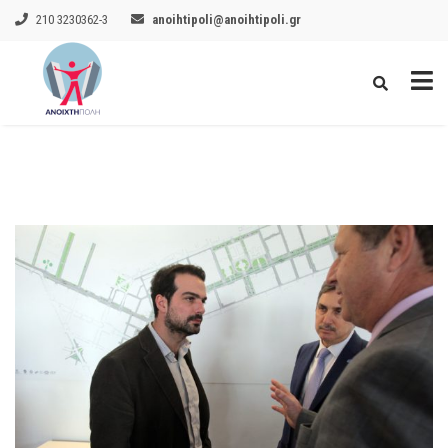
210 3230362-3
anoihtipoli@anoihtipoli.gr