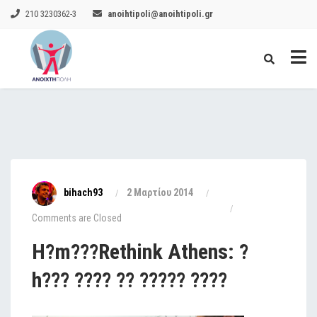
210 3230362-3
anoihtipoli@anoihtipoli.gr
bihach93
2 Μαρτίου 2014
Comments are Closed
H?m???Rethink Athens: ?
h??? ???? ?? ????? ????