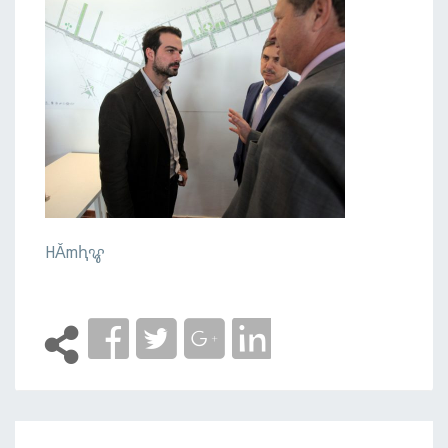
HǍmԧꨥ