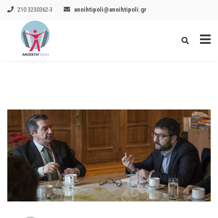
210 3230362-3
anoihtipoli@anoihtipoli.gr