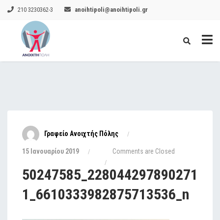
210 3230362-3
anoihtipoli@anoihtipoli.gr
Γραφείο Ανοιχτής Πόλης
15 Ιανουαρίου 2019
Comments are Closed
50247585_228044297890271
1_6610333982875713536_n