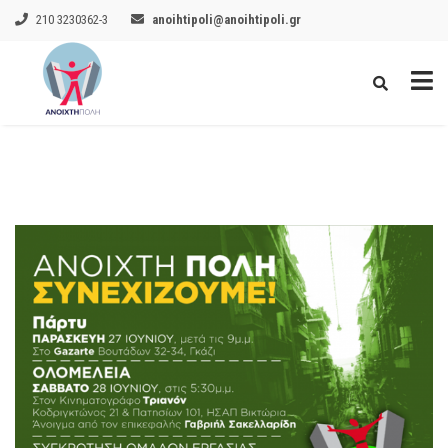
210 3230362-3
anoihtipoli@anoihtipoli.gr