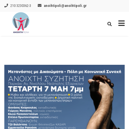
210 3230362-3
anoihtipoli@anoihtipoli.gr