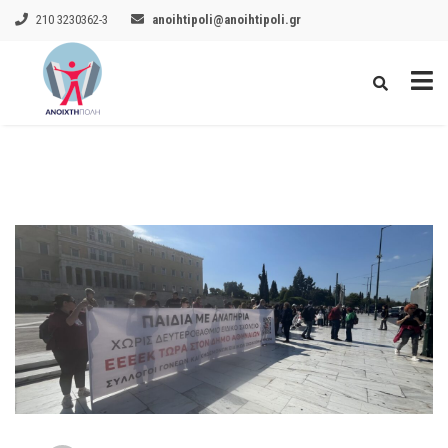
210 3230362-3
anoihtipoli@anoihtipoli.gr